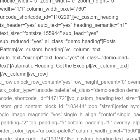
mobile_width="0" zoom_width="0" zoom_height="0"
width="1/1" column_width_pixel="760"
uncode_shortcode_id="110229"][vc_custom_heading
is_header="yes" auto_text="yes" heading_semantic="h1"
text_size="fontsize-155944" sub_lead="yes"
sub_reduced="yes" el_class="demo-heading"]Posts
Pattern[/vc_custom_heading][vc_column_text
auto_text="excerpt" text_lead="yes" el_class="demo-lead-
text"]Automatic Heading: Get the Excerpt[/vc_column_text]
[/vc_column][/vc_row]
vc_row unlock_row_content=”yes” row_height_percent=”0″ overr
ck_color_type=”uncode-palette” el_class=”demo-section demo-d
ncode_shortcode_id=”147172″][vc_custom_heading text_size=”h5
stom_grid_content_block_id=”103444″ loop=”size:8|order_by:dat
ngle_image_magnetic=”yes” single_h_align=”center” single_pad
padding=”2″ top_padding=”5″ bottom_padding=”5″ overlay_alph
rder_color_type=”uncode-palette” column_width_pixel=”1500″][
ncode_shortcode_id=”199190″][vc_custom_heading text_size=”h5