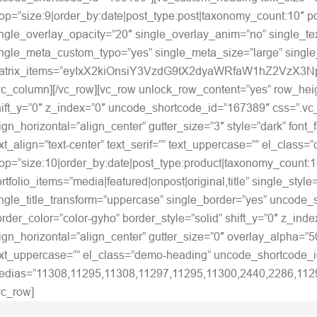
op=”size:9|order_by:date|post_type:post|taxonomy_count:10″ post
ngle_overlay_opacity=”20″ single_overlay_anim=”no” single_tex
ingle_meta_custom_typo=”yes” single_meta_size=”large” singl
atrix_items=”eyIxX2kiOnsiY3VzdG9tX2dyaWRfaW1hZ2VzX3N
vc_column][/vc_row][vc_row unlock_row_content=”yes” row_hei
hift_y=”0″ z_index=”0″ uncode_shortcode_id=”167389″ css=”.vc
ign_horizontal=”align_center” gutter_size=”3″ style=”dark” f
ext_align=”text-center” text_serif=”” text_uppercase=”” el_c
op=”size:10|order_by:date|post_type:product|taxonomy_count:10″ 
rtfolio_items=”media|featured|onpost|original,title” single_st
ingle_title_transform=”uppercase” single_border=”yes” uncode
rder_color=”color-gyho” border_style=”solid” shift_y=”0″ z_
ign_horizontal=”align_center” gutter_size=”0″ overlay_alpha=”
ext_uppercase=”” el_class=”demo-heading” uncode_shortcode_i
edias=”11308,11295,11308,11297,11295,11300,2440,2286,11295,
vc_row]