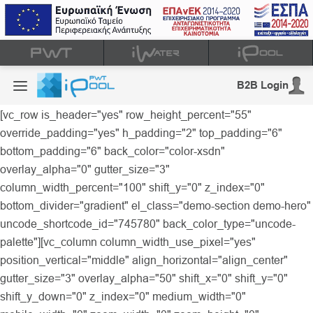
B2B Login
[vc_row is_header="yes" row_height_percent="55"
override_padding="yes" h_padding="2" top_padding="6"
bottom_padding="6" back_color="color-xsdn"
overlay_alpha="0" gutter_size="3"
column_width_percent="100" shift_y="0" z_index="0"
bottom_divider="gradient" el_class="demo-section demo-hero"
uncode_shortcode_id="745780" back_color_type="uncode-
palette"][vc_column column_width_use_pixel="yes"
position_vertical="middle" align_horizontal="align_center"
gutter_size="3" overlay_alpha="50" shift_x="0" shift_y="0"
shift_y_down="0" z_index="0" medium_width="0"